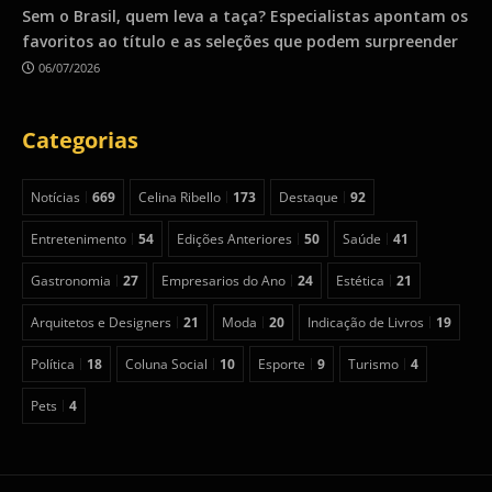
Sem o Brasil, quem leva a taça? Especialistas apontam os
favoritos ao título e as seleções que podem surpreender
06/07/2026
Categorias
Notícias
669
Celina Ribello
173
Destaque
92
Entretenimento
54
Edições Anteriores
50
Saúde
41
Gastronomia
27
Empresarios do Ano
24
Estética
21
Arquitetos e Designers
21
Moda
20
Indicação de Livros
19
Política
18
Coluna Social
10
Esporte
9
Turismo
4
Pets
4