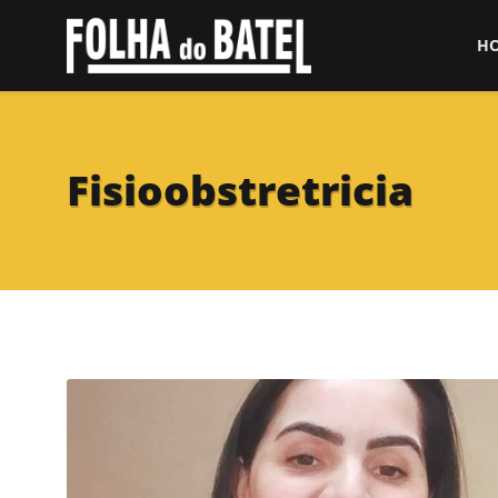
H
Fisioobstretricia