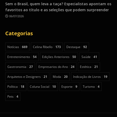
Sem o Brasil, quem leva a taça? Especialistas apontam os
favoritos ao título e as seleções que podem surpreender
06/07/2026
Categorias
Notícias
669
Celina Ribello
173
Destaque
92
Entretenimento
54
Edições Anteriores
50
Saúde
41
Gastronomia
27
Empresarios do Ano
24
Estética
21
Arquitetos e Designers
21
Moda
20
Indicação de Livros
19
Política
18
Coluna Social
10
Esporte
9
Turismo
4
Pets
4