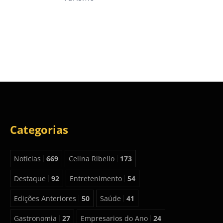
Categorias
Notícias
669
Celina Ribello
173
Destaque
92
Entretenimento
54
Edições Anteriores
50
Saúde
41
Gastronomia
27
Empresarios do Ano
24