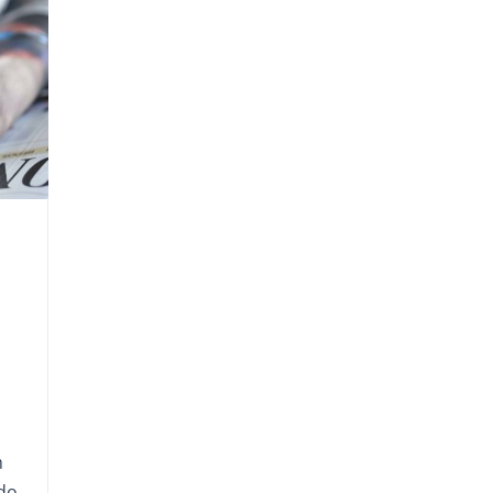
m
odo