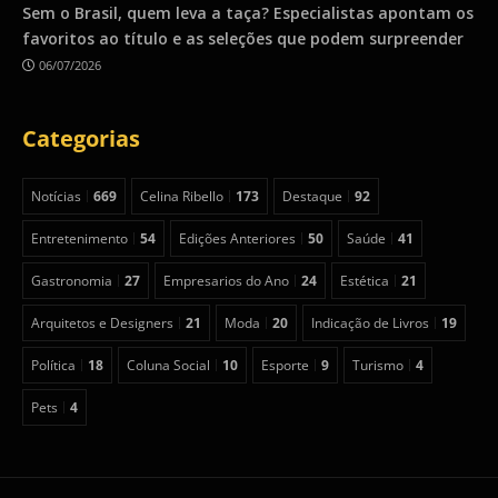
Sem o Brasil, quem leva a taça? Especialistas apontam os
favoritos ao título e as seleções que podem surpreender
06/07/2026
Categorias
Notícias
669
Celina Ribello
173
Destaque
92
Entretenimento
54
Edições Anteriores
50
Saúde
41
Gastronomia
27
Empresarios do Ano
24
Estética
21
Arquitetos e Designers
21
Moda
20
Indicação de Livros
19
Política
18
Coluna Social
10
Esporte
9
Turismo
4
Pets
4