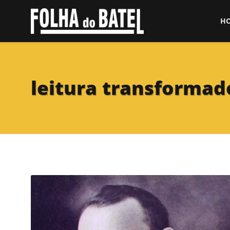
H
leitura transformad