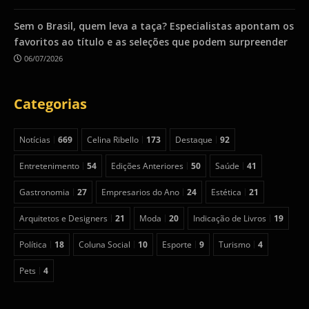
Sem o Brasil, quem leva a taça? Especialistas apontam os
favoritos ao título e as seleções que podem surpreender
06/07/2026
Categorias
Notícias
669
Celina Ribello
173
Destaque
92
Entretenimento
54
Edições Anteriores
50
Saúde
41
Gastronomia
27
Empresarios do Ano
24
Estética
21
Arquitetos e Designers
21
Moda
20
Indicação de Livros
19
Política
18
Coluna Social
10
Esporte
9
Turismo
4
Pets
4