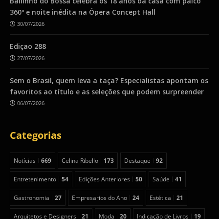
Bailinho do Bossa celebra os 18 anos da casa com palco
360º e noite inédita na Ópera Concept Hall
30/07/2026
Ediçao 288
27/07/2026
Sem o Brasil, quem leva a taça? Especialistas apontam os
favoritos ao título e as seleções que podem surpreender
06/07/2026
Categorias
Notícias
669
Celina Ribello
173
Destaque
92
Entretenimento
54
Edições Anteriores
50
Saúde
41
Gastronomia
27
Empresarios do Ano
24
Estética
21
Arquitetos e Designers
21
Moda
20
Indicação de Livros
19