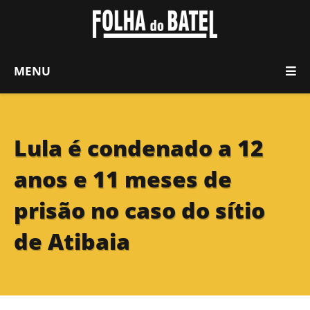
MENU
Lula é condenado a 12
anos e 11 meses de
prisão no caso do sítio
de Atibaia