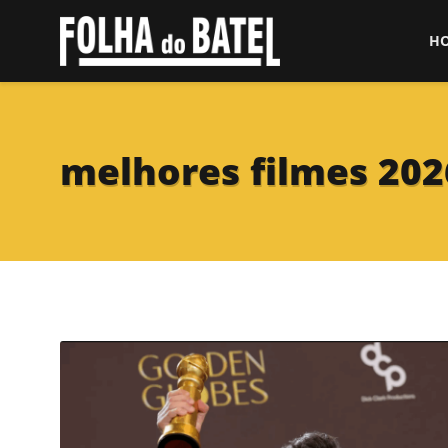
H
melhores filmes 202