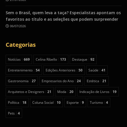
Sem o Brasil, quem leva a taça? Especialistas apontam os
favoritos ao título e as seleções que podem surpreender
06/07/2026
Categorias
Notícias
669
Celina Ribello
173
Destaque
92
Entretenimento
54
Edições Anteriores
50
Saúde
41
Gastronomia
27
Empresarios do Ano
24
Estética
21
Arquitetos e Designers
21
Moda
20
Indicação de Livros
19
Política
18
Coluna Social
10
Esporte
9
Turismo
4
Pets
4