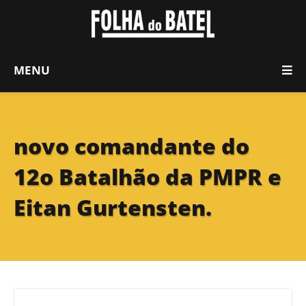
MENU
novo comandante do
12o Batalhão da PMPR e
Eitan Gurtensten.