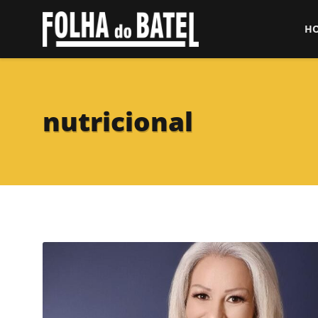
H
nutricional