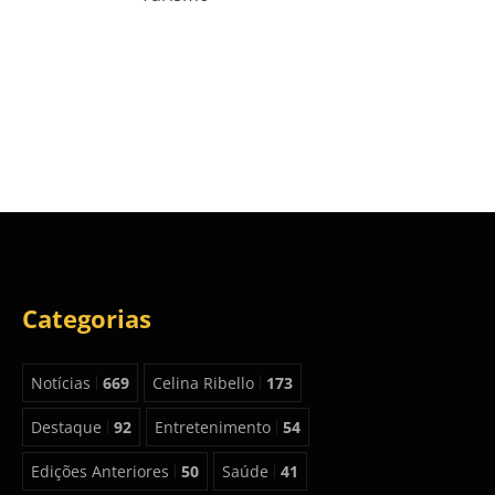
Categorias
Notícias
669
Celina Ribello
173
Destaque
92
Entretenimento
54
Edições Anteriores
50
Saúde
41