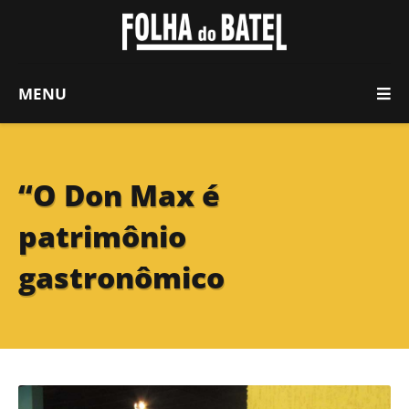
MENU
“O Don Max é
patrimônio
gastronômico