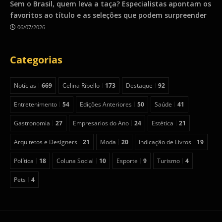
Sem o Brasil, quem leva a taça? Especialistas apontam os
favoritos ao título e as seleções que podem surpreender
06/07/2026
Categorias
Notícias
669
Celina Ribello
173
Destaque
92
Entretenimento
54
Edições Anteriores
50
Saúde
41
Gastronomia
27
Empresarios do Ano
24
Estética
21
Arquitetos e Designers
21
Moda
20
Indicação de Livros
19
Política
18
Coluna Social
10
Esporte
9
Turismo
4
Pets
4