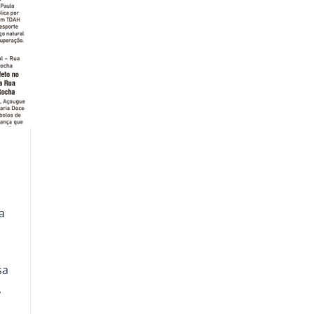
a
sa
,