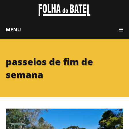
MENU
passeios de fim de
semana