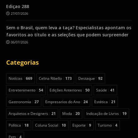
Ediçao 288
27/07/2026
Sem o Brasil, quem leva a taça? Especialistas apontam os
favoritos ao título e as seleções que podem surpreender
06/07/2026
Categorias
Notícias
669
Celina Ribello
173
Destaque
92
Entretenimento
54
Edições Anteriores
50
Saúde
41
Gastronomia
27
Empresarios do Ano
24
Estética
21
Arquitetos e Designers
21
Moda
20
Indicação de Livros
19
Política
18
Coluna Social
10
Esporte
9
Turismo
4
Pets
4