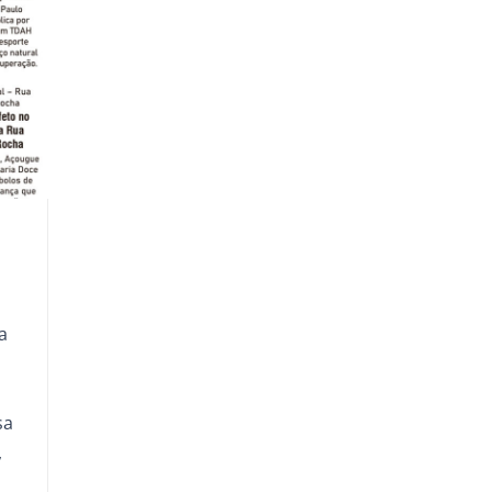
a
sa
,