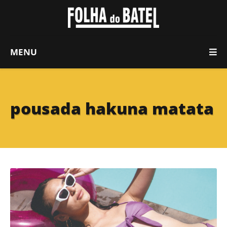
MENU
pousada hakuna matata