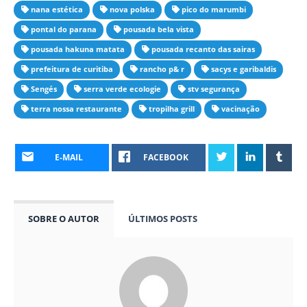
nana estética
nova polska
pico do marumbi
pontal do parana
pousada bela vista
pousada hakuna matata
pousada recanto das sairas
prefeitura de curitiba
rancho p& r
sacys e garibaldis
Sengés
serra verde ecologie
stv segurança
terra nossa restaurante
tropilha grill
vacinação
E-MAIL
FACEBOOK
SOBRE O AUTOR
ÚLTIMOS POSTS