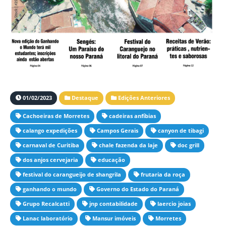
01/02/2023
Destaque
Edições Anteriores
Cachoeiras de Morretes
cadeiras anfíbias
calango expedições
Campos Gerais
canyon de tibagi
carnaval de Curitiba
chale fazenda da laje
doc grill
dos anjos cervejaria
educação
festival do carangueijo de shangrila
frutaria da roça
ganhando o mundo
Governo do Estado do Paraná
Grupo Recalcatti
jnp contabilidade
laercio joias
Lanac laboratório
Mansur imóveis
Morretes