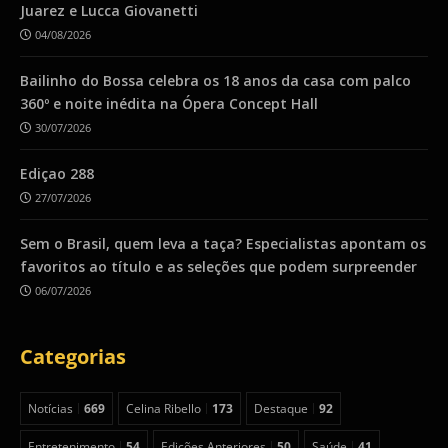
Juarez e Lucca Giovanetti
04/08/2026
Bailinho do Bossa celebra os 18 anos da casa com palco
360º e noite inédita na Ópera Concept Hall
30/07/2026
Ediçao 288
27/07/2026
Sem o Brasil, quem leva a taça? Especialistas apontam os
favoritos ao título e as seleções que podem surpreender
06/07/2026
Categorias
Notícias
669
Celina Ribello
173
Destaque
92
Entretenimento
54
Edições Anteriores
50
Saúde
41