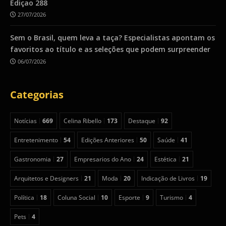
Ediçao 288
27/07/2026
Sem o Brasil, quem leva a taça? Especialistas apontam os
favoritos ao título e as seleções que podem surpreender
06/07/2026
Categorias
Notícias
669
Celina Ribello
173
Destaque
92
Entretenimento
54
Edições Anteriores
50
Saúde
41
Gastronomia
27
Empresarios do Ano
24
Estética
21
Arquitetos e Designers
21
Moda
20
Indicação de Livros
19
Política
18
Coluna Social
10
Esporte
9
Turismo
4
Pets
4