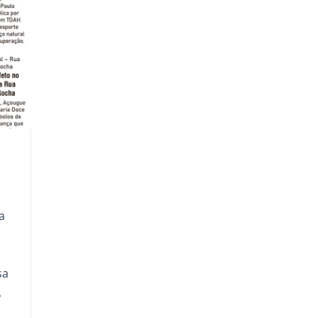
a
sa
,