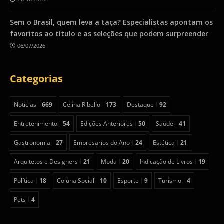
Sem o Brasil, quem leva a taça? Especialistas apontam os
favoritos ao título e as seleções que podem surpreender
06/07/2026
Categorias
Notícias
669
Celina Ribello
173
Destaque
92
Entretenimento
54
Edições Anteriores
50
Saúde
41
Gastronomia
27
Empresarios do Ano
24
Estética
21
Arquitetos e Designers
21
Moda
20
Indicação de Livros
19
Política
18
Coluna Social
10
Esporte
9
Turismo
4
Pets
4