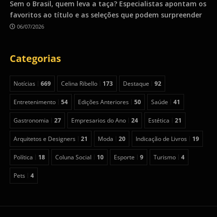
Sem o Brasil, quem leva a taça? Especialistas apontam os
favoritos ao título e as seleções que podem surpreender
06/07/2026
Categorias
Notícias
669
Celina Ribello
173
Destaque
92
Entretenimento
54
Edições Anteriores
50
Saúde
41
Gastronomia
27
Empresarios do Ano
24
Estética
21
Arquitetos e Designers
21
Moda
20
Indicação de Livros
19
Política
18
Coluna Social
10
Esporte
9
Turismo
4
Pets
4