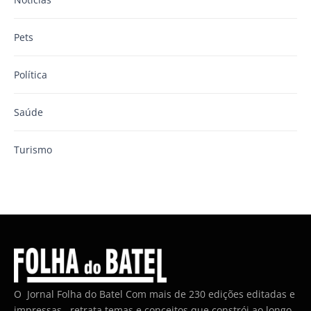
Pets
Política
Saúde
Turismo
O Jornal Folha do Batel Com mais de 230 edições editadas e
impressas , retrata temas e conceitos que constrói ao longo