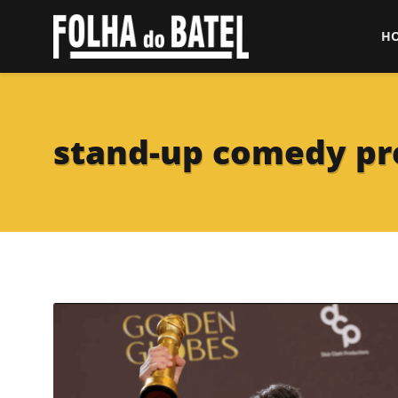
H
stand-up comedy p