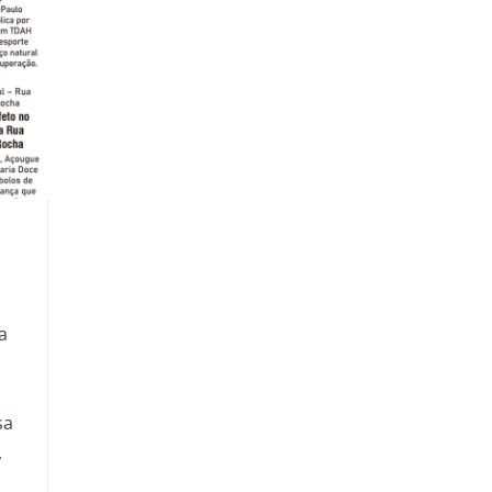
a
sa
,