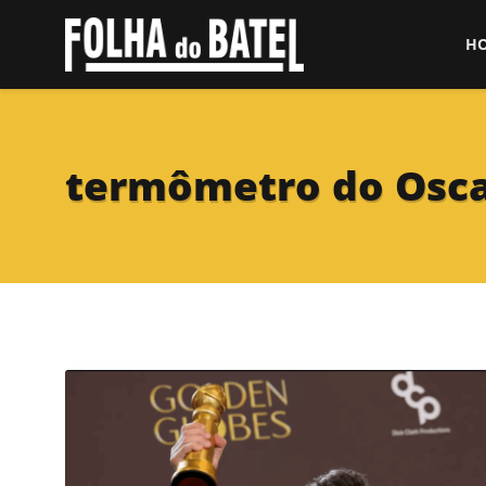
H
termômetro do Osc