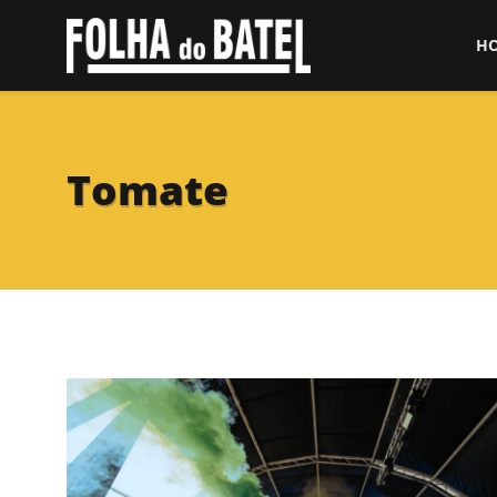
H
Tomate