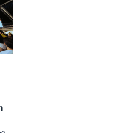
m
ows