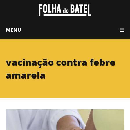
MENU
vacinação contra febre
amarela