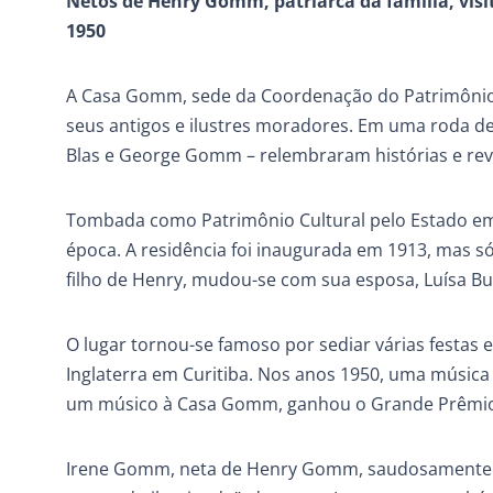
Netos de Henry Gomm, patriarca da família, vis
1950
A Casa Gomm, sede da Coordenação do Patrimônio Cu
seus antigos e ilustres moradores. Em uma roda de
Blas e George Gomm – relembraram histórias e rev
Tombada como Patrimônio Cultural pelo Estado em 
época. A residência foi inaugurada em 1913, mas 
filho de Henry, mudou-se com sua esposa, Luísa B
O lugar tornou-se famoso por sediar várias festas e
Inglaterra em Curitiba. Nos anos 1950, uma música 
um músico à Casa Gomm, ganhou o Grande Prêmio
Irene Gomm, neta de Henry Gomm, saudosamente se