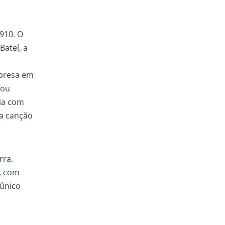
910. O
Batel, a
mpresa em
nou
cia com
ma canção
rra.
, com
 único