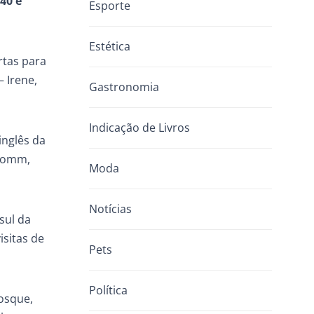
40 e
Esporte
Estética
rtas para
 Irene,
Gastronomia
Indicação de Livros
inglês da
 Gomm,
Moda
Notícias
sul da
isitas de
Pets
Política
osque,