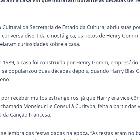
itaram a casa em que moraram durante as décadas de 19
ltural da Secretaria de Estado da Cultura, abriu suas po
 conversa divertida e nostálgica, os netos de Henry Gomm –
elaram curiosidades sobre a casa.
1989, a casa foi construída por Henry Gomm, empresário 
só se popularizou duas décadas depois, quando Harry Blas
ueno.
 por receber muitos estrangeiros, já que Harry era vice-côn
chamada Monsieur Le Consul à Curityba, feita a partir das v
 da Canção Francesa.
 lembra das festas dadas na época. “As festas eram no b