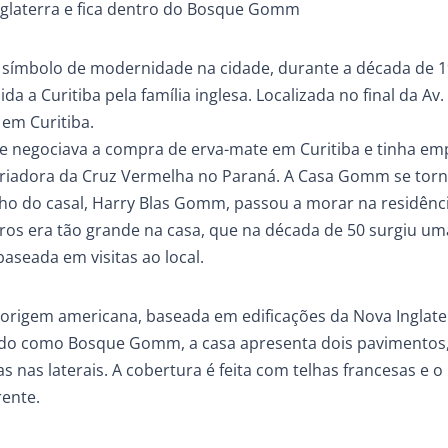
nglaterra e fica dentro do Bosque Gomm
m símbolo de modernidade na cidade, durante a década de 1
a a Curitiba pela família inglesa. Localizada no final da Av. 
em Curitiba.
que negociava a compra de erva-mate em Curitiba e tinha e
 criadora da Cruz Vermelha no Paraná. A Casa Gomm se tor
lho do casal, Harry Blas Gomm, passou a morar na residên
iros era tão grande na casa, que na década de 50 surgiu u
baseada em visitas ao local.
rigem americana, baseada em edificações da Nova Inglate
ido como Bosque Gomm, a casa apresenta dois pavimentos
 nas laterais. A cobertura é feita com telhas francesas e o
rente.