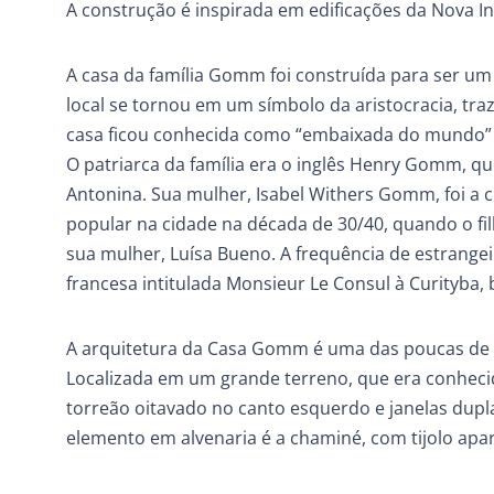
A construção é inspirada em edificações da Nova I
A casa da família Gomm foi construída para ser u
local se tornou em um símbolo da aristocracia, trazid
casa ficou conhecida como “embaixada do mundo” 
O patriarca da família era o inglês Henry Gomm, 
Antonina. Sua mulher, Isabel Withers Gomm, foi a
popular na cidade na década de 30/40, quando o fi
sua mulher, Luísa Bueno. A frequência de estrange
francesa intitulada Monsieur Le Consul à Curityba, 
A arquitetura da Casa Gomm é uma das poucas de o
Localizada em um grande terreno, que era conhec
torreão oitavado no canto esquerdo e janelas duplas
elemento em alvenaria é a chaminé, com tijolo apa