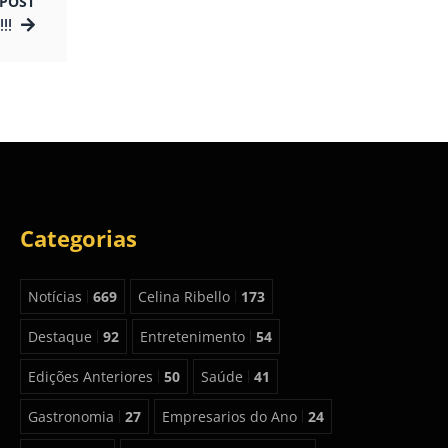
POST
!!
Categorias
Notícias
669
Celina Ribello
173
Destaque
92
Entretenimento
54
Edições Anteriores
50
Saúde
41
Gastronomia
27
Empresarios do Ano
24