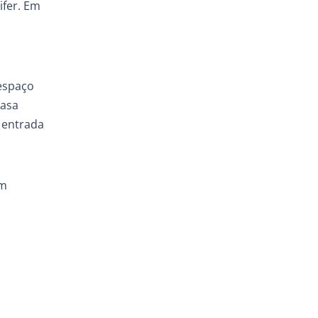
ifer. Em
espaço
Casa
( entrada
om