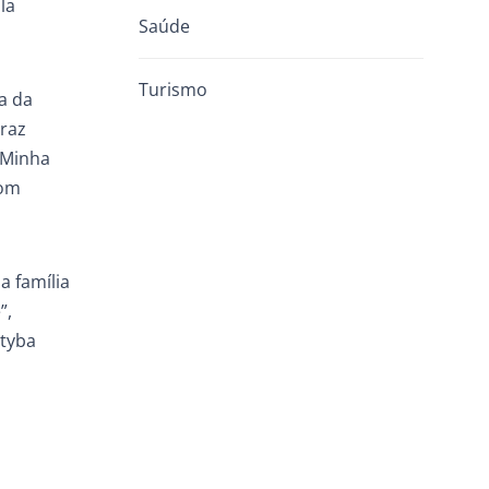
la
Saúde
Turismo
a da
Traz
“Minha
com
a família
”,
ityba