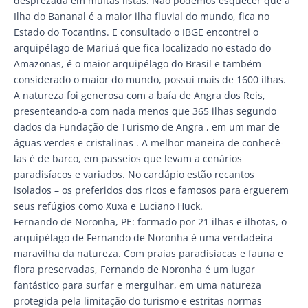
desprezada em muitas listas. Não podemos esquecer que a
Ilha do Bananal é a maior ilha fluvial do mundo, fica no
Estado do Tocantins. E consultado o IBGE encontrei o
arquipélago de Mariuá que fica localizado no estado do
Amazonas, é o maior arquipélago do Brasil e também
considerado o maior do mundo, possui mais de 1600 ilhas.
A natureza foi generosa com a baía de Angra dos Reis,
presenteando-a com nada menos que 365 ilhas segundo
dados da Fundação de Turismo de Angra , em um mar de
águas verdes e cristalinas . A melhor maneira de conhecê-
las é de barco, em passeios que levam a cenários
paradisíacos e variados. No cardápio estão recantos
isolados – os preferidos dos ricos e famosos para erguerem
seus refúgios como Xuxa e Luciano Huck.
Fernando de Noronha, PE: formado por 21 ilhas e ilhotas, o
arquipélago de Fernando de Noronha é uma verdadeira
maravilha da natureza. Com praias paradisíacas e fauna e
flora preservadas, Fernando de Noronha é um lugar
fantástico para surfar e mergulhar, em uma natureza
protegida pela limitação do turismo e estritas normas