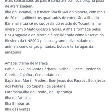
mais sofisticados do país e conta até com sua própria pista
de aterrissagem.
Ilha do Bananal, TO: maior ilha fluvial do planeta, com mais
de 20 mil quilômetros quadrados de extensão, a Ilha do
Bananal situa-se no sudoeste do estado do Tocantins, na
divisa com o Mato Grosso e Goiás. A ilha é formada pelos
rios Araguaia e da Morte e é considerada como Reserva da
Biosfera da UNESCO pela sua grande diversidade de
animais como onças-pintadas, botos e tartarugas-da-
amazônia
Amapá: (1)Ilha de Maracá
Bahia: ( 27) Ilha Santa Bárbara , Siriba , Sueste , Redonda ,
Guarita ,Cajaíba , Comandatuba ,
Itaparica , Maré , Frades , Bom Jesus dos Passos , Bom Jesus
dos Pobres , do Capeta , de Santana
Paramana,Ilha do Conde , da Esperança
Ilha da Fantasia
Ilha Bimbarras
Ilha das Fontes