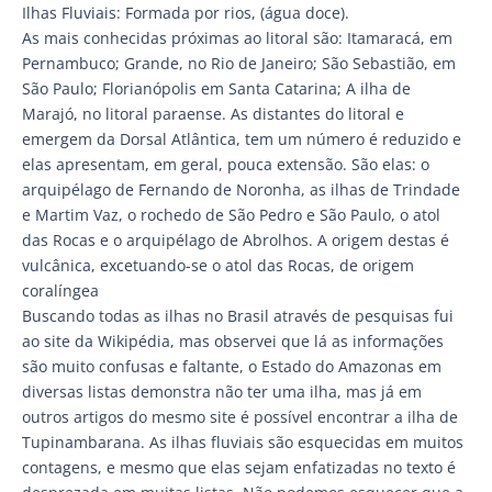
Ilhas Fluviais: Formada por rios, (água doce).
As mais conhecidas próximas ao litoral são: Itamaracá, em
Pernambuco; Grande, no Rio de Janeiro; São Sebastião, em
São Paulo; Florianópolis em Santa Catarina; A ilha de
Marajó, no litoral paraense. As distantes do litoral e
emergem da Dorsal Atlântica, tem um número é reduzido e
elas apresentam, em geral, pouca extensão. São elas: o
arquipélago de Fernando de Noronha, as ilhas de Trindade
e Martim Vaz, o rochedo de São Pedro e São Paulo, o atol
das Rocas e o arquipélago de Abrolhos. A origem destas é
vulcânica, excetuando-se o atol das Rocas, de origem
coralíngea
Buscando todas as ilhas no Brasil através de pesquisas fui
ao site da Wikipédia, mas observei que lá as informações
são muito confusas e faltante, o Estado do Amazonas em
diversas listas demonstra não ter uma ilha, mas já em
outros artigos do mesmo site é possível encontrar a ilha de
Tupinambarana. As ilhas fluviais são esquecidas em muitos
contagens, e mesmo que elas sejam enfatizadas no texto é