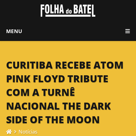
MENU
CURITIBA RECEBE ATOM
PINK FLOYD TRIBUTE
COM A TURNÊ
NACIONAL THE DARK
SIDE OF THE MOON
Notícias