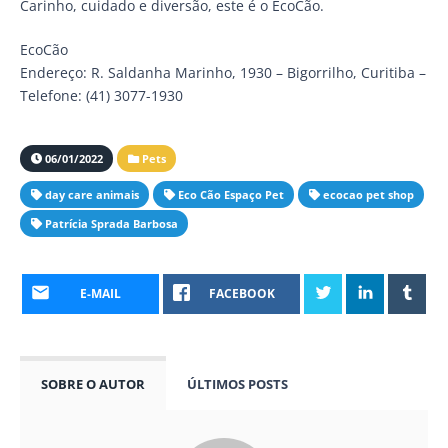
Carinho, cuidado e diversão, este é o EcoCão.
EcoCão
Endereço: R. Saldanha Marinho, 1930 – Bigorrilho, Curitiba –
Telefone: (41) 3077-1930
06/01/2022
Pets
day care animais
Eco Cão Espaço Pet
ecocao pet shop
Patrícia Sprada Barbosa
E-MAIL
FACEBOOK
SOBRE O AUTOR
ÚLTIMOS POSTS