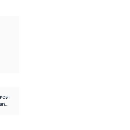
POST
Prêmio Profissionais da Beleza e da Moda Paranaense 2019