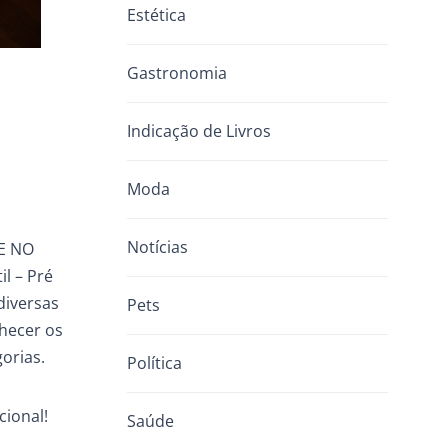
Estética
Gastronomia
Indicação de Livros
Moda
Notícias
 E NO
l – Pré
diversas
Pets
nhecer os
orias.
Política
cional!
Saúde