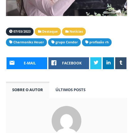
07/03/2023
Destaque
Notícias
Charmoniks Heuer
grupo Condor
profissão rh
E-MAIL
FACEBOOK
SOBRE O AUTOR
ÚLTIMOS POSTS