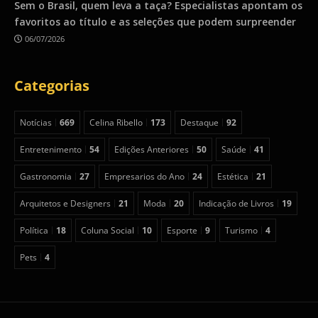
Sem o Brasil, quem leva a taça? Especialistas apontam os
favoritos ao título e as seleções que podem surpreender
06/07/2026
Categorias
Notícias
669
Celina Ribello
173
Destaque
92
Entretenimento
54
Edições Anteriores
50
Saúde
41
Gastronomia
27
Empresarios do Ano
24
Estética
21
Arquitetos e Designers
21
Moda
20
Indicação de Livros
19
Política
18
Coluna Social
10
Esporte
9
Turismo
4
Pets
4