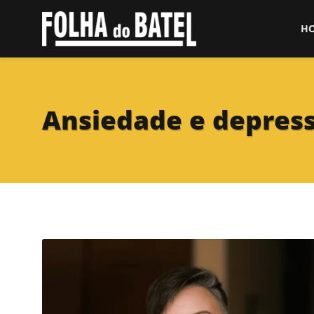
H
Ansiedade e depress