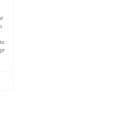
el
o
to
gir