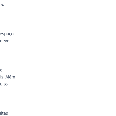
 ou
 espaço
 deve
ão
is. Além
ulto
uitas