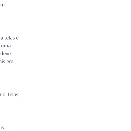
am
a telas e
r uma
 deve
nais em
o, telas,
is