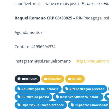
saudável, mais criativa e mais justa.
Escuta sua crianç
Raquel Romano CRP 08/30825 – PR-
Pedagoga, psi
Agendamentos :
Contato: 41996994334
Instagram @psi.raquelromano
https://raquelrom
18/09/2025
Notícias
Saúde
Adultização da infância
Alfabetização precoce
Cultura da pressa
Desenvolvimento infantil
Hipersexualização precoce
Impactos emocionais 