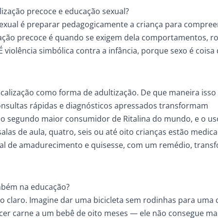
lização precoce e educação sexual?
sexual é preparar pedagogicamente a criança para compree
lização precoce é quando se exigem dela comportamentos, r
É violência simbólica contra a infância, porque sexo é coisa
alização como forma de adultização. De que maneira isso
nsultas rápidas e diagnósticos apressados transformam
é o segundo maior consumidor de Ritalina do mundo, e o us
as de aula, quatro, seis ou até oito crianças estão medica
ral de amadurecimento e quisesse, com um remédio, trans
ambém na educação?
o claro. Imagine dar uma bicicleta sem rodinhas para uma 
recer carne a um bebê de oito meses — ele não consegue mas