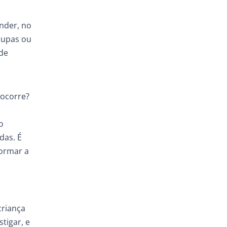
nder, no
oupas ou
 de
 ocorre?
o
das. É
formar a
criança
tigar, e