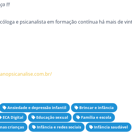
a !!!
cóloga e psicanalista em formação contínua há mais de vin
anopsicanalise.com.br/
Ansiedade e depressão infantil
Brincar e infância
ECA Digital
Educação sexual
Família e escola
nas crianças
Infância e redes sociais
Infância saudável