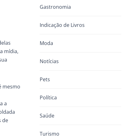
Gastronomia
Indicação de Livros
delas
Moda
a mídia,
sua
Notícias
Pets
t é mesmo
Política
a a
moldada
Saúde
s de
Turismo