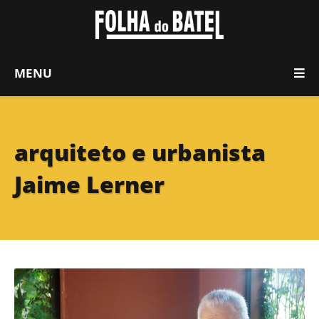
MENU
arquiteto e urbanista
Jaime Lerner