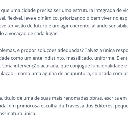
 que uma cidade precisa ser uma estrutura integrada de vi
l, flexível, leve e dinâmico, priorizando o bem viver no es
e ter visão de futuro e um agir coerente, aliando sensibili
o a vocação de cada lugar.
lemas, e propor soluções adequadas? Talvez a única resp
cidade como um ente indistinto, massificado, uniforme. E en
 Uma intervenção acurada, que conjugue funcionalidade e 
opulação – como uma agulha de acupuntura, colocada com p
a, título de uma de suas mais renomadas obras, escrita em 
ada, em primorosa escolha da Travessa dos Editores, pequ
assinatura única.