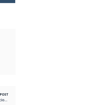
POST
Corrida de rua feminina celebra o Dia Internacional da Mulher em Curitiba