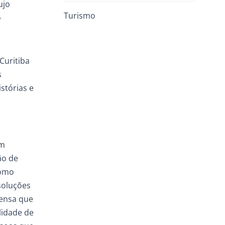
ujo
Turismo
o
Curitiba
s
stórias e
em
ão de
como
soluções
pensa que
lidade de