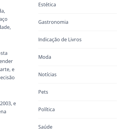
Estética
da,
paço
Gastronomia
dade,
Indicação de Livros
osta
Moda
tender
arte, e
Notícias
recisão
Pets
2003, e
Política
ena
Saúde