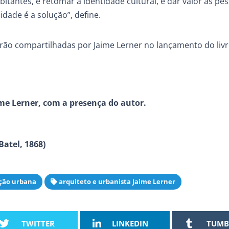
itantes, é retomar a identidade cultural, é dar valor às pe
idade é a solução”, define.
rão compartilhadas por Jaime Lerner no lançamento do livr
e Lerner, com a presença do autor.
Batel, 1868)
ção urbana
arquiteto e urbanista Jaime Lerner
TWITTER
LINKEDIN
TUMB