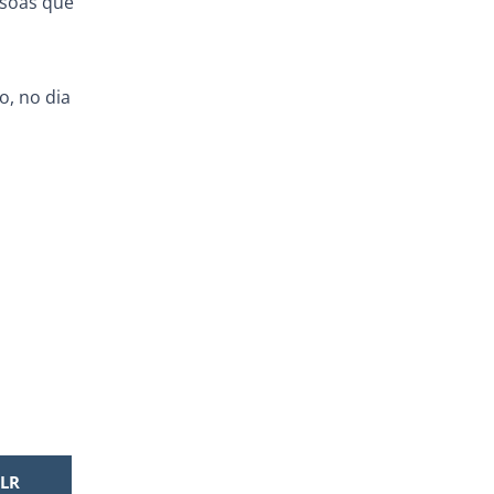
ssoas que
o, no dia
LR