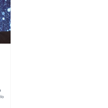
a
a
elo