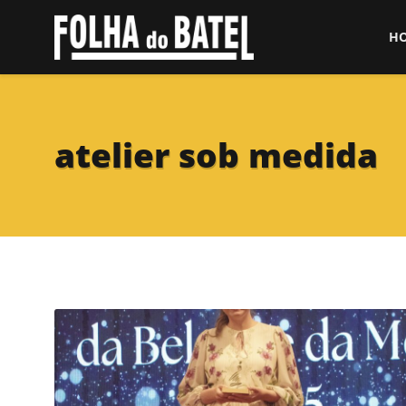
H
atelier sob medida