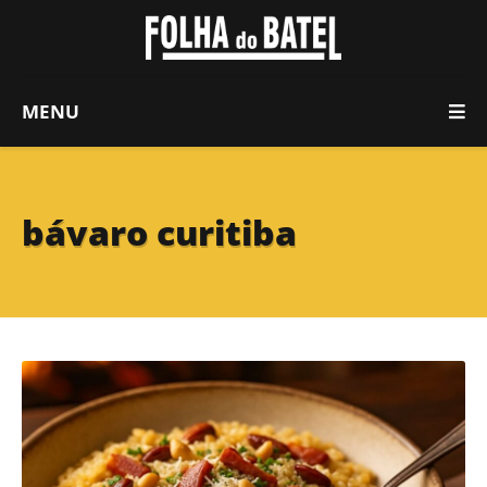
MENU
bávaro curitiba