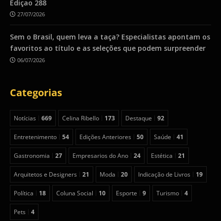
Ediçao 288
27/07/2026
Sem o Brasil, quem leva a taça? Especialistas apontam os
favoritos ao título e as seleções que podem surpreender
06/07/2026
Categorias
Notícias
669
Celina Ribello
173
Destaque
92
Entretenimento
54
Edições Anteriores
50
Saúde
41
Gastronomia
27
Empresarios do Ano
24
Estética
21
Arquitetos e Designers
21
Moda
20
Indicação de Livros
19
Política
18
Coluna Social
10
Esporte
9
Turismo
4
Pets
4