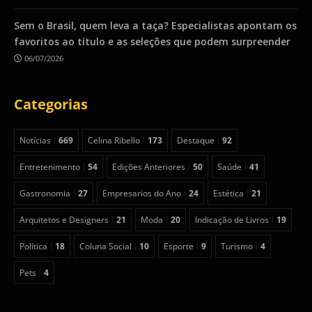
Sem o Brasil, quem leva a taça? Especialistas apontam os
favoritos ao título e as seleções que podem surpreender
06/07/2026
Categorias
Notícias
669
Celina Ribello
173
Destaque
92
Entretenimento
54
Edições Anteriores
50
Saúde
41
Gastronomia
27
Empresarios do Ano
24
Estética
21
Arquitetos e Designers
21
Moda
20
Indicação de Livros
19
Política
18
Coluna Social
10
Esporte
9
Turismo
4
Pets
4