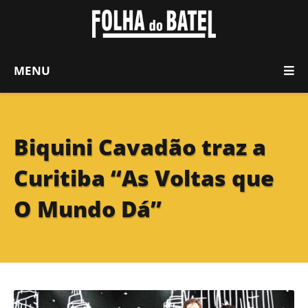
MENU
Biquini Cavadão traz a
Curitiba “As Voltas que
O Mundo Dá”