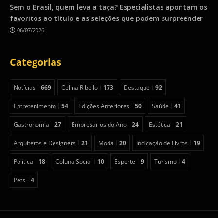
Sem o Brasil, quem leva a taça? Especialistas apontam os
favoritos ao título e as seleções que podem surpreender
06/07/2026
Categorias
Notícias
669
Celina Ribello
173
Destaque
92
Entretenimento
54
Edições Anteriores
50
Saúde
41
Gastronomia
27
Empresarios do Ano
24
Estética
21
Arquitetos e Designers
21
Moda
20
Indicação de Livros
19
Política
18
Coluna Social
10
Esporte
9
Turismo
4
Pets
4