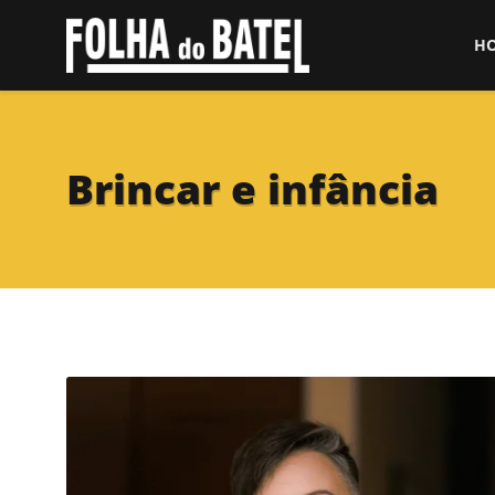
H
Brincar e infância