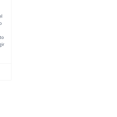
el
o
to
gir