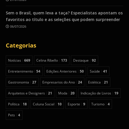
Sem o Brasil, quem leva a taça? Especialistas apontam os
favoritos ao título e as seleções que podem surpreender
06/07/2026
Categorias
Notícias
669
Celina Ribello
173
Destaque
92
Entretenimento
54
Edições Anteriores
50
Saúde
41
Gastronomia
27
Empresarios do Ano
24
Estética
21
Arquitetos e Designers
21
Moda
20
Indicação de Livros
19
Política
18
Coluna Social
10
Esporte
9
Turismo
4
Pets
4