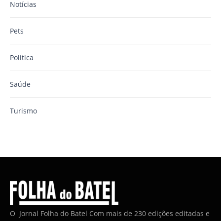
Notícias
Pets
Política
Saúde
Turismo
O Jornal Folha do Batel Com mais de 230 edições editadas e