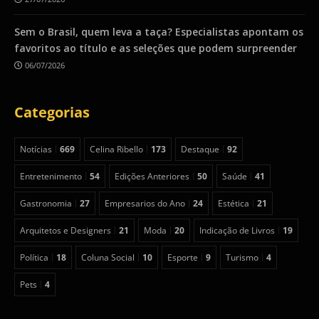
Sem o Brasil, quem leva a taça? Especialistas apontam os
favoritos ao título e as seleções que podem surpreender
06/07/2026
Categorias
Notícias
669
Celina Ribello
173
Destaque
92
Entretenimento
54
Edições Anteriores
50
Saúde
41
Gastronomia
27
Empresarios do Ano
24
Estética
21
Arquitetos e Designers
21
Moda
20
Indicação de Livros
19
Política
18
Coluna Social
10
Esporte
9
Turismo
4
Pets
4